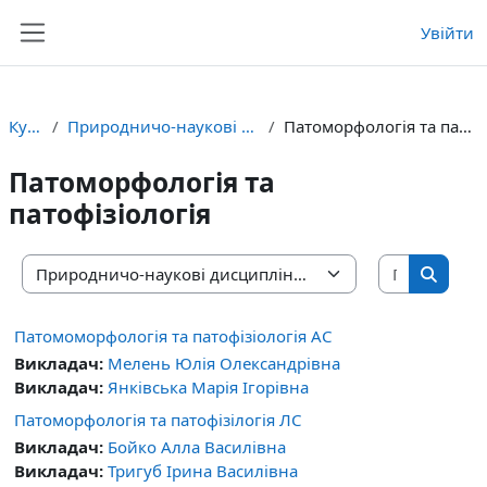
Перейти до головного вмісту
Увійти
Бокова панель
Курси
Природничо-наукові дисципліни
Патоморфологія та патофізіологія
Патоморфологія та
патофізіологія
Пошук ку
Категорії курсів
Пошук 
Патомоморфологія та патофізіологія АС
Викладач:
Мелень Юлія Олександрівна
Викладач:
Янківська Марія Ігорівна
Патоморфологія та патофізілогія ЛС
Викладач:
Бойко Алла Василівна
Викладач:
Тригуб Ірина Василівна