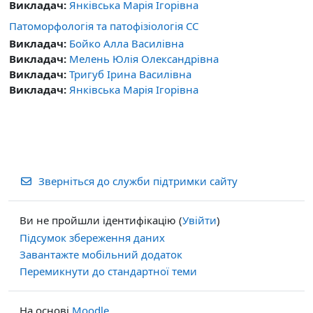
Викладач:
Янківська Марія Ігорівна
Патоморфологія та патофізіологія СС
Викладач:
Бойко Алла Василівна
Викладач:
Мелень Юлія Олександрівна
Викладач:
Тригуб Ірина Василівна
Викладач:
Янківська Марія Ігорівна
Зверніться до служби підтримки сайту
Ви не пройшли ідентифікацію (
Увійти
)
Підсумок збереження даних
Завантажте мобільний додаток
Перемикнути до стандартної теми
На основі
Moodle